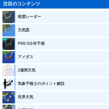
注目のコンテンツ
雨雲レーダー
天気図
PM2.5分布予測
アメダス
2週間天気
気象予報士のポイント解説
世界天気