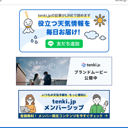
jp
tenki.