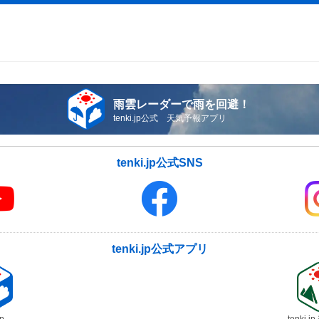
雨雲レーダーで雨を回避！
tenki.jp公式 天気予報アプリ
tenki.jp公式SNS
tenki.jp公式アプリ