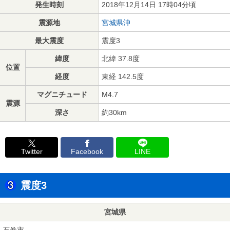
発生時刻
2018年12月14日 17時04分頃
震源地
宮城県沖
最大震度
震度3
緯度
北緯 37.8度
位置
経度
東経 142.5度
マグニチュード
M4.7
震源
深さ
約30km
Twitter
Facebook
LINE
震度3
宮城県
石巻市