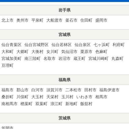
岩手県
北上市
奥州市
平泉町
大船渡市
釜石市
住田町
盛岡市
宮城県
仙台青葉区
仙台宮城野区
仙台若林区
仙台泉区
七ヶ浜町
利府町
大和町
大郷町
大衡村
女川町
気仙沼市
栗原市
色麻町
宮城加美町
南三陸町
名取市
岩沼市
蔵王町
宮城川崎町
丸森町
亘理町
福島県
福島市
郡山市
白河市
須賀川市
二本松市
田村市
福島伊達市
桑折町
川俣町
大玉村
天栄村
玉川村
いわき市
相馬市
南相馬市
楢葉町
双葉町
浪江町
新地町
飯舘村
茨城県
笠間市