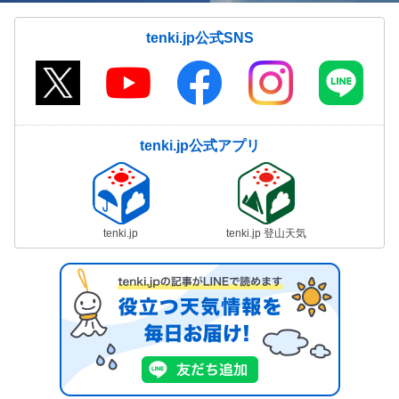
tenki.jp公式SNS
tenki.jp公式アプリ
tenki.jp
tenki.jp 登山天気