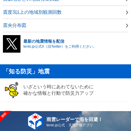
震度3以上の地域別観測回数
震央分布図
最新の地震情報を配信
tenki.jp公式X（旧Twitter）をご利用ください。
「知る防災」地震
いざという時にあわてないために
確かな情報と行動で防災力アップ
雨雲レーダーで雨を回避！
tenki.jp公式 天気予報アプリ