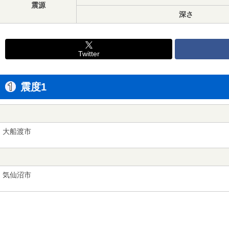
震源
深さ
Twitter
震度1
大船渡市
気仙沼市