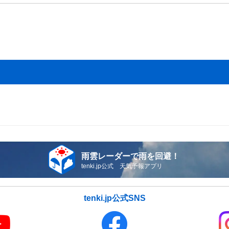
雨雲レーダーで雨を回避！
tenki.jp公式 天気予報アプリ
tenki.jp公式SNS