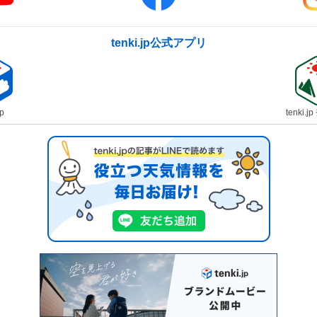
tenki.jp公式アプリ
jp
tenki.