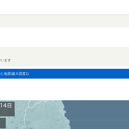
でいます
した地震(最大震度1)