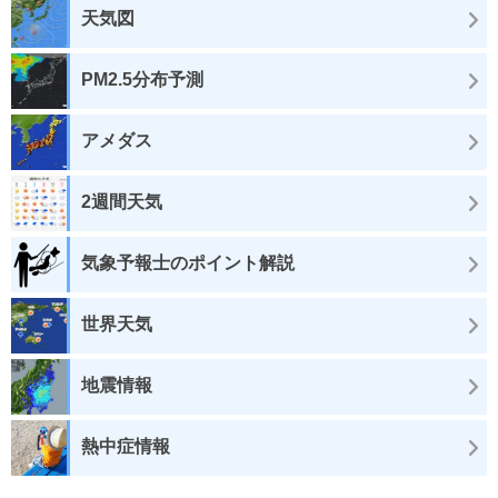
天気図
PM2.5分布予測
アメダス
2週間天気
気象予報士のポイント解説
世界天気
地震情報
熱中症情報