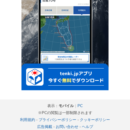
表示：
モバイル
｜
PC
※PCの閲覧は一部制限されます
利用規約
-
プライバシーポリシー
-
クッキーポリシー
広告掲載
-
お問い合わせ
-
ヘルプ