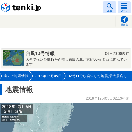
tenki.jp
検索
メニュー
現在地
台風13号情報
06日20:00現在
大型で強い台風13号が南大東島の北北東約90kmを西に進んでい
ます
過去の地震情報
2018年12月05日
02時11分頃発生した地震(最大震度1)
地震情報
2018年12月05日02:13発表