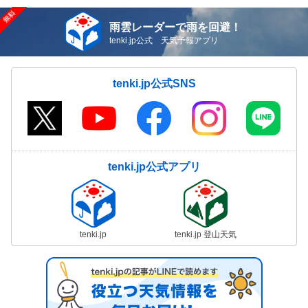
雨雲レーダーで雨を回避！
tenki.jp公式 天気予報アプリ
tenki.jp公式SNS
tenki.jp公式アプリ
tenki.jp
tenki.jp 登山天気