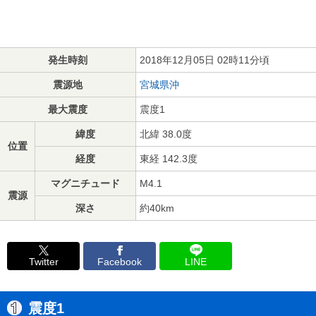
発生時刻
2018年12月05日 02時11分頃
震源地
宮城県沖
最大震度
震度1
緯度
北緯 38.0度
位置
経度
東経 142.3度
マグニチュード
M4.1
震源
深さ
約40km
Twitter
Facebook
LINE
震度1