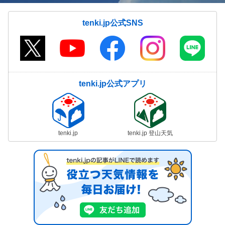
tenki.jp公式SNS
tenki.jp公式アプリ
tenki.jp
tenki.jp 登山天気