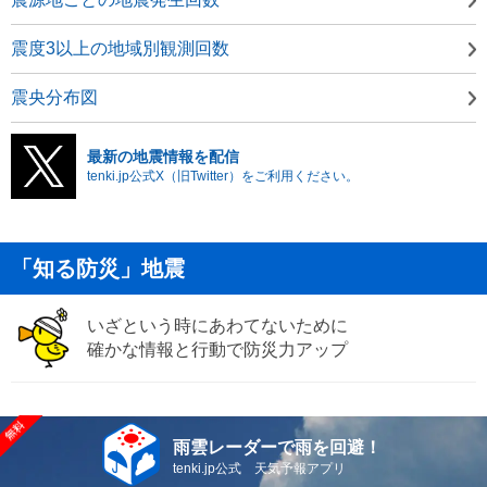
震度3以上の地域別観測回数
震央分布図
最新の地震情報を配信
tenki.jp公式X（旧Twitter）をご利用ください。
「知る防災」地震
いざという時にあわてないために
確かな情報と行動で防災力アップ
雨雲レーダーで雨を回避！
tenki.jp公式 天気予報アプリ