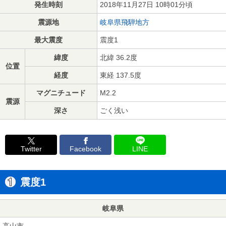
発生時刻
2018年11月27日 10時01分頃
震源地
岐阜県飛騨地方
最大震度
震度1
緯度
北緯 36.2度
位置
経度
東経 137.5度
マグニチュード
M2.2
震源
深さ
ごく浅い
Twitter
Facebook
LINE
震度1
岐阜県
高山市