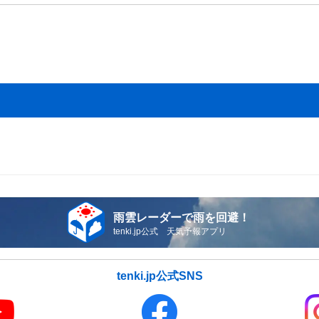
雨雲レーダーで雨を回避！
tenki.jp公式 天気予報アプリ
tenki.jp公式SNS