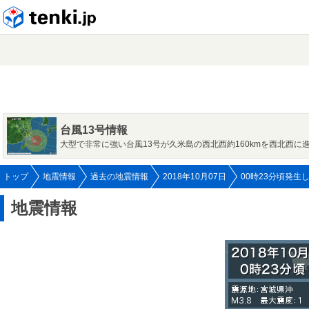
tenki.jp
台風13号情報
大型で非常に強い台風13号が久米島の西北西約160kmを西北西に
トップ
地震情報
過去の地震情報
2018年10月07日
00時23分頃発生
地震情報