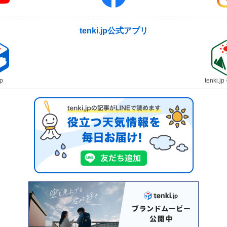
tenki.jp公式アプリ
jp
tenki.