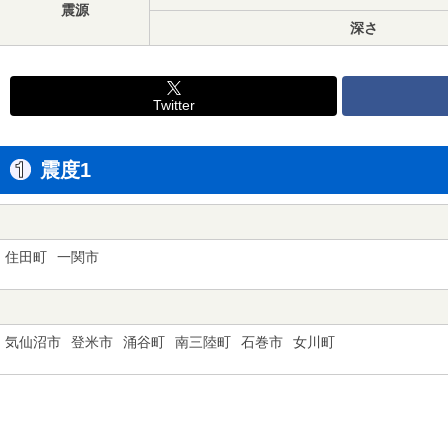
震源
深さ
Twitter
震度1
住田町
一関市
気仙沼市
登米市
涌谷町
南三陸町
石巻市
女川町