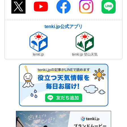
tenki.jp公式アプリ
tenki.jp
tenki.jp 登山天気