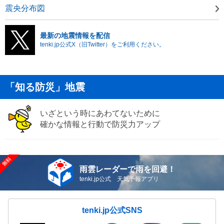
震央分布図
最新の地震情報を配信
tenki.jp公式X（旧Twitter）をご利用ください。
「知る防災」地震
いざという時にあわてないために
確かな情報と行動で防災力アップ
雨雲レーダーで雨を回避！
tenki.jp公式 天気予報アプリ
tenki.jp公式SNS