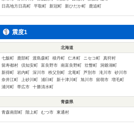
日高地方日高町
平取町
新冠町
新ひだか町
鹿追町
震度1
北海道
七飯町
鹿部町
渡島森町
積丹町
仁木町
ニセコ町
真狩村
留寿都村
倶知安町
富良野市
南富良野町
壮瞥町
洞爺湖町
新得町
岩内町
深川市
秩父別町
北竜町
芦別市
滝川市
砂川市
奈井江町
上砂川町
浦臼町
新十津川町
旭川市
留萌市
増毛町
浦河町
帯広市
十勝清水町
青森県
青森南部町
階上町
むつ市
東通村