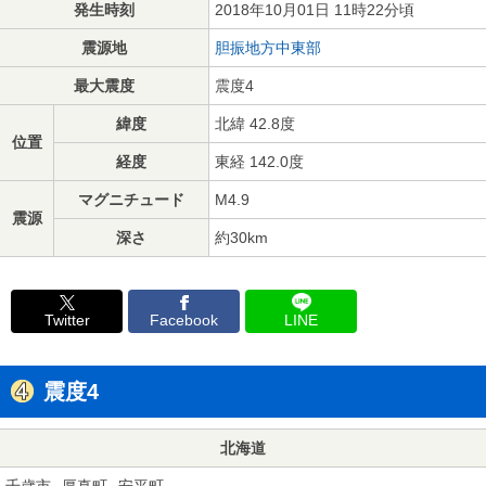
発生時刻
2018年10月01日 11時22分頃
震源地
胆振地方中東部
最大震度
震度4
緯度
北緯 42.8度
位置
経度
東経 142.0度
マグニチュード
M4.9
震源
深さ
約30km
Twitter
Facebook
LINE
震度4
北海道
千歳市
厚真町
安平町