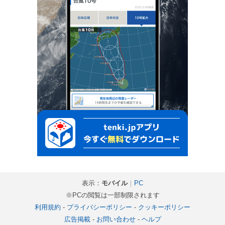
表示：
モバイル
｜
PC
※PCの閲覧は一部制限されます
利用規約
-
プライバシーポリシー
-
クッキーポリシー
広告掲載
-
お問い合わせ
-
ヘルプ