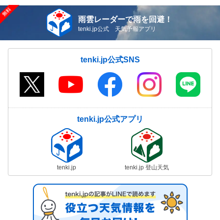
雨雲レーダーで雨を回避！
tenki.jp公式 天気予報アプリ
tenki.jp公式SNS
tenki.jp公式アプリ
tenki.jp
tenki.jp 登山天気