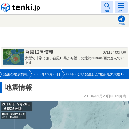
tenki.jp
検索
メニュー
現在地
台風13号情報
07日17:00現在
大型で非常に強い台風13号が名護市の北約30kmを西に進んでい
ます
過去の地震情報
2018年09月28日
06時05分頃発生した地震(最大震度1)
地震情報
2018年09月28日06:09発表