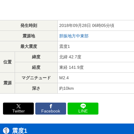
発生時刻
2018年09月28日 06時05分頃
震源地
胆振地方中東部
最大震度
震度1
緯度
北緯 42.7度
位置
経度
東経 141.9度
マグニチュード
M2.4
震源
深さ
約10km
Twitter
Facebook
LINE
震度1