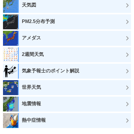
天気図
PM2.5分布予測
アメダス
2週間天気
気象予報士のポイント解説
世界天気
地震情報
熱中症情報