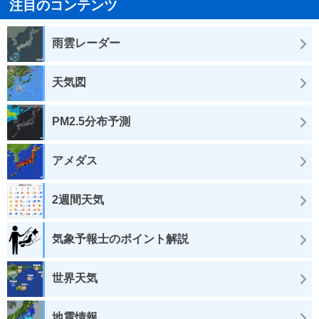
注目のコンテンツ
雨雲レーダー
天気図
PM2.5分布予測
アメダス
2週間天気
気象予報士のポイント解説
世界天気
地震情報