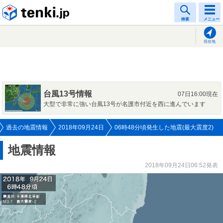
tenki.jp
検索
メニュー
現在地
台風13号情報
07日16:00現在
大型で非常に強い台風13号が名護市付近を西に進んでいます
過去の地震情報
2018年09月24日
06時48分頃発生した地震(最大震度2)
地震情報
2018年09月24日06:52発表