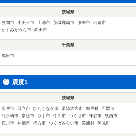
茨城県
笠間市
小美玉市
土浦市
茨城鹿嶋市
潮来市
稲敷市
かすみがうら市
鉾田市
千葉県
成田市
震度1
茨城県
水戸市
日立市
ひたちなか市
常陸大宮市
城里町
石岡市
龍ケ崎市
常総市
取手市
牛久市
つくば市
守谷市
筑西市
桜川市
神栖市
行方市
つくばみらい市
美浦村
阿見町