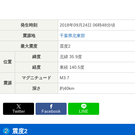
発生時刻
2018年09月24日 06時48分頃
震源地
千葉県北東部
最大震度
震度2
緯度
北緯 35.9度
位置
経度
東経 140.5度
マグニチュード
M3.7
震源
深さ
約40km
Twitter
Facebook
LINE
震度2