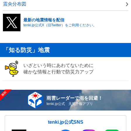
震央分布図
最新の地震情報を配信
tenki.jp公式X（旧Twitter）をご利用ください。
「知る防災」地震
いざという時にあわてないために
確かな情報と行動で防災力アップ
雨雲レーダーで雨を回避！
tenki.jp公式 天気予報アプリ
tenki.jp公式SNS