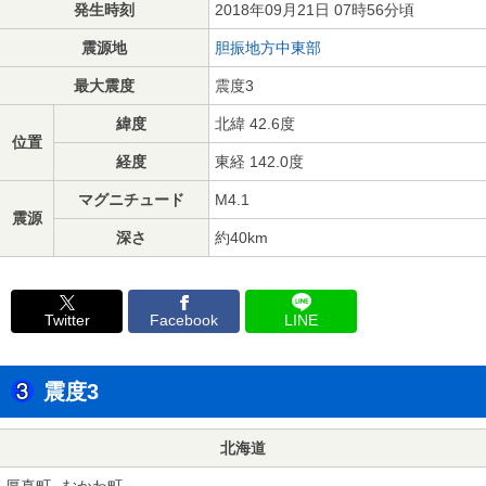
発生時刻
2018年09月21日 07時56分頃
震源地
胆振地方中東部
最大震度
震度3
緯度
北緯 42.6度
位置
経度
東経 142.0度
マグニチュード
M4.1
震源
深さ
約40km
Twitter
Facebook
LINE
震度3
北海道
厚真町
むかわ町