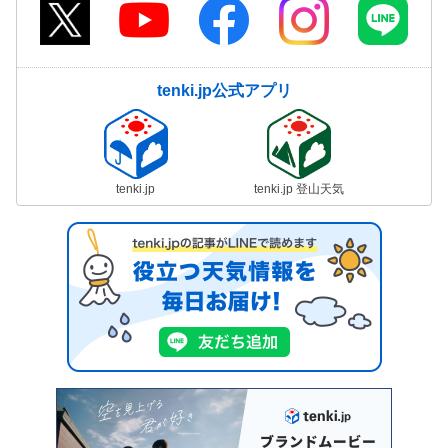
tenki.jp公式アプリ
tenki.jp
tenki.jp 登山天気