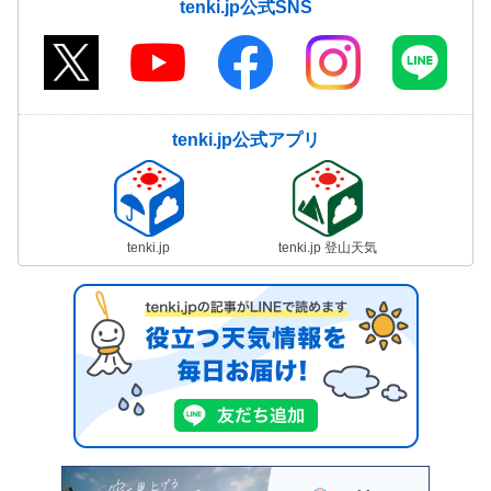
tenki.jp公式SNS
tenki.jp公式アプリ
tenki.jp
tenki.jp 登山天気