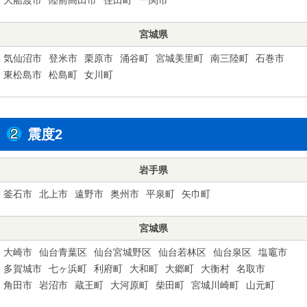
宮城県
気仙沼市
登米市
栗原市
涌谷町
宮城美里町
南三陸町
石巻市
東松島市
松島町
女川町
震度2
岩手県
釜石市
北上市
遠野市
奥州市
平泉町
矢巾町
宮城県
大崎市
仙台青葉区
仙台宮城野区
仙台若林区
仙台泉区
塩竈市
多賀城市
七ヶ浜町
利府町
大和町
大郷町
大衡村
名取市
角田市
岩沼市
蔵王町
大河原町
柴田町
宮城川崎町
山元町