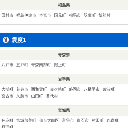
福島県
田村市
福島伊達市
本宮市
国見町
相馬市
双葉町
飯舘村
震度1
青森県
八戸市
五戸町
青森南部町
階上町
岩手県
大槌町
花巻市
西和賀町
金ケ崎町
盛岡市
八幡平市
紫波町
宮古市
久慈市
山田町
普代村
宮城県
色麻町
宮城加美町
仙台太白区
富谷市
白石市
村田町
丸森町
亘理町