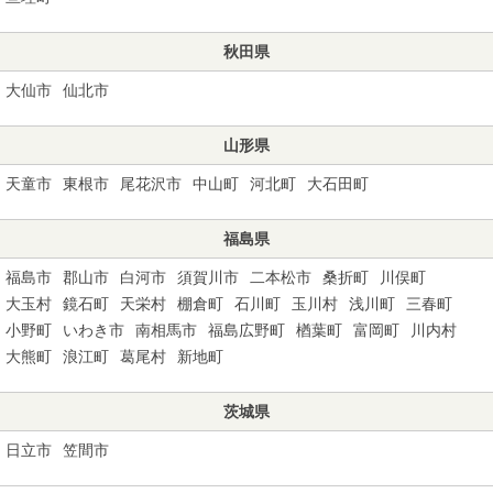
秋田県
大仙市
仙北市
山形県
天童市
東根市
尾花沢市
中山町
河北町
大石田町
福島県
福島市
郡山市
白河市
須賀川市
二本松市
桑折町
川俣町
大玉村
鏡石町
天栄村
棚倉町
石川町
玉川村
浅川町
三春町
小野町
いわき市
南相馬市
福島広野町
楢葉町
富岡町
川内村
大熊町
浪江町
葛尾村
新地町
茨城県
日立市
笠間市