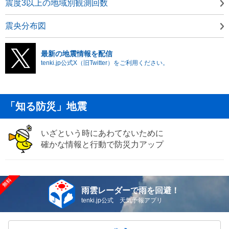
震度3以上の地域別観測回数
震央分布図
最新の地震情報を配信
tenki.jp公式X（旧Twitter）をご利用ください。
「知る防災」地震
いざという時にあわてないために
確かな情報と行動で防災力アップ
雨雲レーダーで雨を回避！
tenki.jp公式 天気予報アプリ