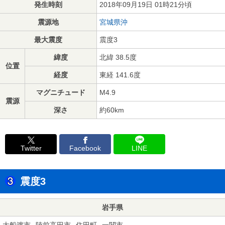
発生時刻
2018年09月19日 01時21分頃
震源地
宮城県沖
最大震度
震度3
緯度
北緯 38.5度
位置
経度
東経 141.6度
マグニチュード
M4.9
震源
深さ
約60km
Twitter
Facebook
LINE
震度3
岩手県
大船渡市
陸前高田市
住田町
一関市