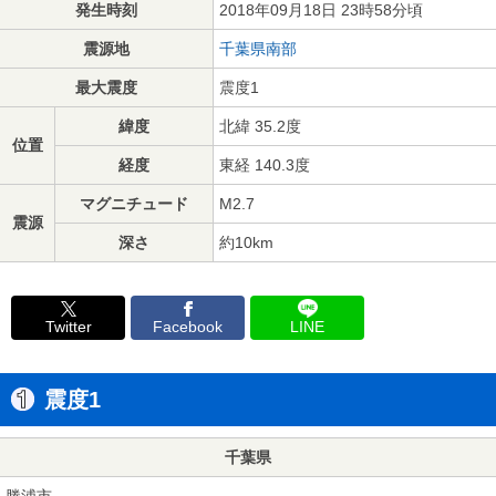
発生時刻
2018年09月18日 23時58分頃
震源地
千葉県南部
最大震度
震度1
緯度
北緯 35.2度
位置
経度
東経 140.3度
マグニチュード
M2.7
震源
深さ
約10km
Twitter
Facebook
LINE
震度1
千葉県
勝浦市