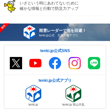
いざという時にあわてないために
確かな情報と行動で防災力アップ
雨雲レーダーで雨を回避！
tenki.jp公式 天気予報アプリ
tenki.jp公式SNS
tenki.jp公式アプリ
tenki.jp
tenki.jp 登山天気