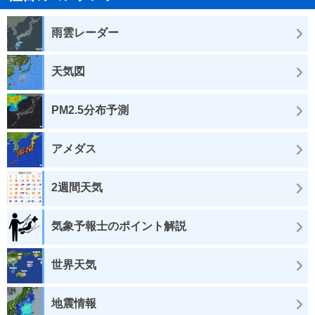
雨雲レーダー
天気図
PM2.5分布予測
アメダス
2週間天気
気象予報士のポイント解説
世界天気
地震情報