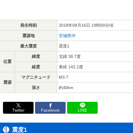
発生時刻
2018年08月16日 19時00分頃
震源地
宮城県沖
最大震度
震度1
緯度
北緯 38.7度
位置
経度
東経 142.2度
マグニチュード
M3.7
震源
深さ
約40km
Twitter
Facebook
LINE
震度1