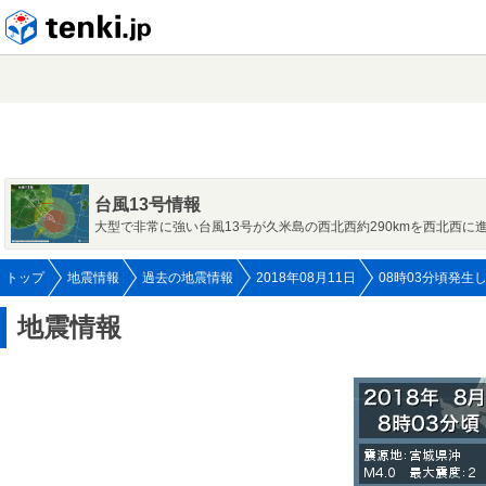
tenki.jp
台風13号情報
大型で非常に強い台風13号が久米島の西北西約290kmを西北西に
トップ
地震情報
過去の地震情報
2018年08月11日
08時03分頃発生
地震情報