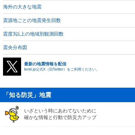
海外の大きな地震
震源地ごとの地震発生回数
震度3以上の地域別観測回数
震央分布図
最新の地震情報を配信
tenki.jp公式X（旧Twitter）をご利用ください。
「知る防災」地震
いざという時にあわてないために
確かな情報と行動で防災力アップ