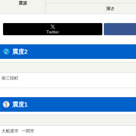
震源
深さ
Twitter
震度2
南三陸町
震度1
大船渡市
一関市