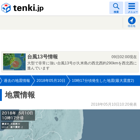
tenki.jp
検索
メニュー
現在地
台風13号情報
09日02:00現在
大型で非常に強い台風13号が久米島の西北西約290kmを西北西に
進んでいます
過去の地震情報
2018年05月10日
10時17分頃発生した地震(最大震度2)
地震情報
2018年05月10日10:20発表