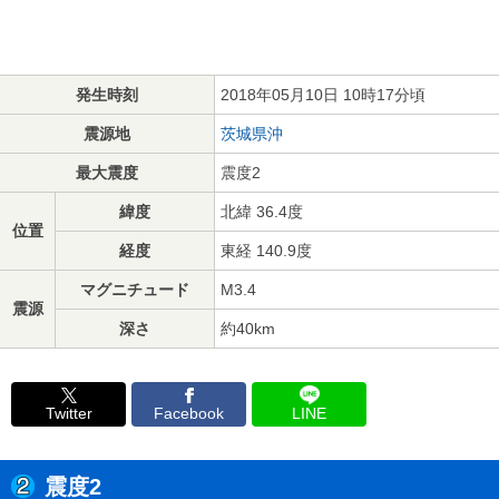
発生時刻
2018年05月10日 10時17分頃
震源地
茨城県沖
最大震度
震度2
緯度
北緯 36.4度
位置
経度
東経 140.9度
マグニチュード
M3.4
震源
深さ
約40km
Twitter
Facebook
LINE
震度2