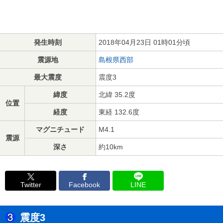
発生時刻
2018年04月23日 01時01分頃
震源地
島根県西部
最大震度
震度3
緯度
北緯 35.2度
位置
経度
東経 132.6度
マグニチュード
M4.1
震源
深さ
約10km
Twitter
Facebook
LINE
震度3