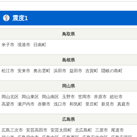
震度1
鳥取県
米子市
境港市
日南町
島根県
松江市
安来市
奥出雲町
浜田市
益田市
吉賀町
隠岐の島町
岡山県
岡山北区
岡山東区
岡山南区
玉野市
笠岡市
井原市
総社市
高梁市
瀬戸内市
赤磐市
浅口市
和気町
里庄町
新見市
真庭市
広島県
広島三次市
安芸高田市
安芸太田町
北広島町
三原市
尾道市