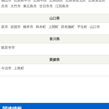
福山市
広島府中市
広島中区
広島西区
広島安佐北区
広島安芸区
呉市
大竹市
東広島市
廿日市市
江田島市
山口県
萩市
岩国市
柳井市
和木町
上関町
田布施町
平生町
山口市
香川県
観音寺市
愛媛県
今治市
上島町
関連情報