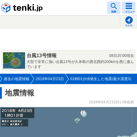
tenki.jp
検索
メニュー
現在地
台風13号情報
08日20:00現在
大型で非常に強い台風13号が久米島の西北西約200kmを西に進ん
でいます
過去の地震情報
2018年04月23日
01時01分頃発生した地震(最大震度3)
地震情報
2018年04月23日01:06発表