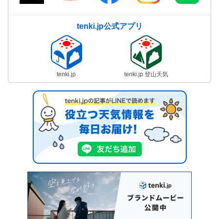
tenki.jp公式アプリ
tenki.jp
tenki.jp 登山天気