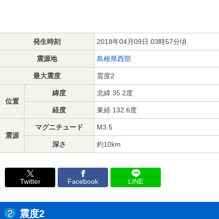
発生時刻
2018年04月09日 03時57分頃
震源地
島根県西部
最大震度
震度2
緯度
北緯 35.2度
位置
経度
東経 132.6度
マグニチュード
M3.5
震源
深さ
約10km
Twitter
Facebook
LINE
震度2