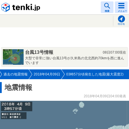
tenki.jp
検索
メニュー
現在地
台風13号情報
08日07:00現在
大型で非常に強い台風13号が久米島の北北西約70kmを西に進ん
でいます
過去の地震情報
2018年04月09日
03時57分頃発生した地震(最大震度2)
地震情報
2018年04月09日04:00発表