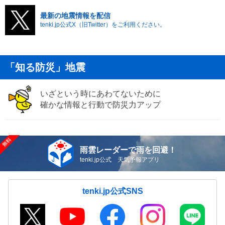
最新の地震情報を配信
tenki.jp公式X（旧Twitter）をご利用ください。
「知る防災」地震
いざという時にあわてないために
確かな情報と行動で防災力アップ
雨雲レーダーで雨を回避！
tenki.jp公式 天気予報アプリ
tenki.jp公式SNS