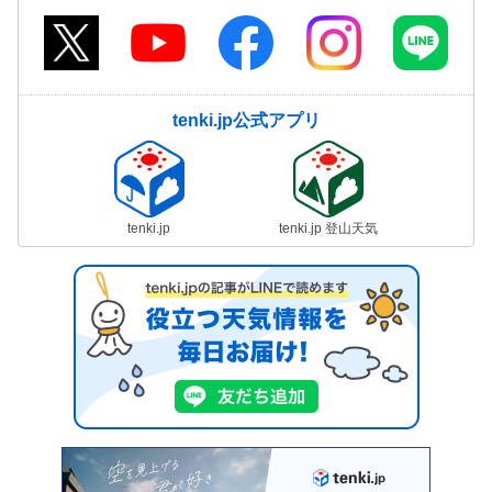
tenki.jp公式アプリ
tenki.jp
tenki.jp 登山天気