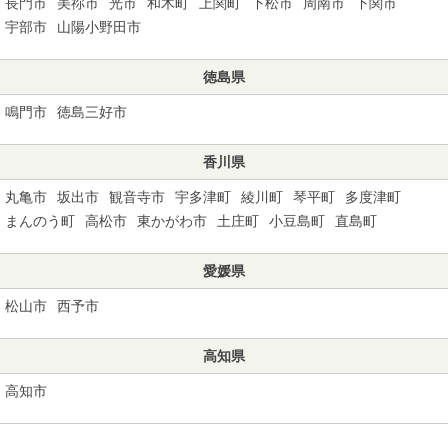
長門市
美祢市
光市
和木町
上関町
下松市
周南市
下関市
宇部市
山陽小野田市
徳島県
鳴門市
徳島三好市
香川県
丸亀市
坂出市
観音寺市
宇多津町
綾川町
琴平町
多度津町
まんのう町
高松市
東かがわ市
土庄町
小豆島町
直島町
愛媛県
松山市
西予市
高知県
高知市