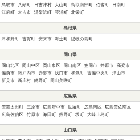
鳥取市
八頭町
日吉津村
大山町
鳥取南部町
伯耆町
日南町
江府町
倉吉市
湯梨浜町
琴浦町
北栄町
島根県
津和野町
吉賀町
安来市
海士町
隠岐の島町
岡山県
岡山北区
岡山中区
岡山東区
岡山南区
笠岡市
井原市
高梁市
備前市
瀬戸内市
赤磐市
浅口市
和気町
吉備中央町
津山市
新見市
新庄村
鏡野町
岡山美咲町
広島県
安芸太田町
三原市
広島府中市
世羅町
広島南区
広島安佐南区
広島佐伯区
竹原市
海田町
熊野町
坂町
大崎上島町
山口県