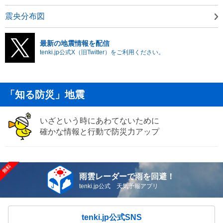
震央分布図
最新の地震情報を配信
tenki.jp公式X（旧Twitter）をご利用ください。
「知る防災」地震
いざという時にあわてないために
確かな情報と行動で防災力アップ
雨雲レーダーで雨を回避！
tenki.jp公式 天気予報アプリ
tenki.jp公式SNS