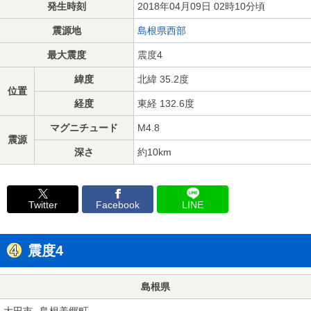
発生時刻
2018年04月09日 02時10分頃
震源地
島根県西部
最大震度
震度4
緯度
北緯 35.2度
位置
経度
東経 132.6度
マグニチュード
M4.8
震源
深さ
約10km
Twitter
Facebook
LINE
震度4
島根県
大田市
島根美郷町