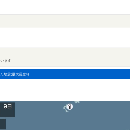
でいます
した地震(最大震度4)