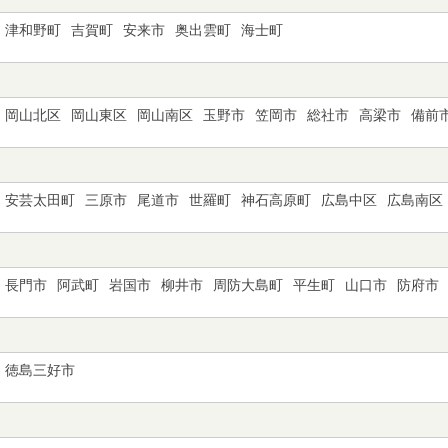
津和野町
吉賀町
安来市
奥出雲町
海士町
岡山北区
岡山東区
岡山南区
玉野市
笠岡市
総社市
高梁市
備前
安芸太田町
三原市
尾道市
世羅町
神石高原町
広島中区
広島南区
長門市
阿武町
岩国市
柳井市
周防大島町
平生町
山口市
防府市
徳島三好市