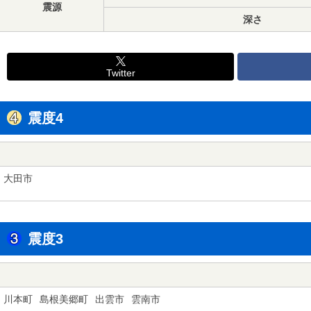
震源
深さ
Twitter
震度4
大田市
震度3
川本町
島根美郷町
出雲市
雲南市