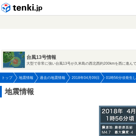
tenki.jp
台風13号情報
大型で非常に強い台風13号が久米島の西北西約200kmを西に進ん
トップ
地震情報
過去の地震情報
2018年04月09日
01時56分頃発生
地震情報