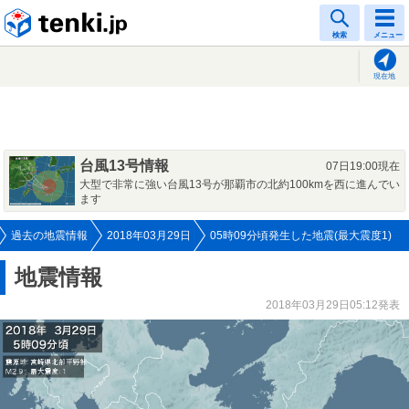
tenki.jp
検索
メニュー
現在地
台風13号情報
07日19:00現在
大型で非常に強い台風13号が那覇市の北約100kmを西に進んでい
ます
過去の地震情報
2018年03月29日
05時09分頃発生した地震(最大震度1)
地震情報
2018年03月29日05:12発表