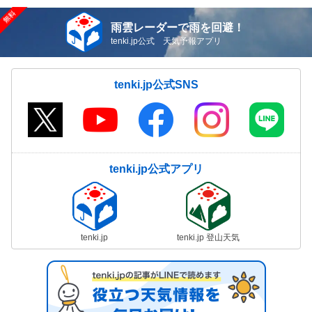
雨雲レーダーで雨を回避！
tenki.jp公式 天気予報アプリ
tenki.jp公式SNS
tenki.jp公式アプリ
tenki.jp
tenki.jp 登山天気