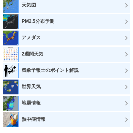
天気図
PM2.5分布予測
アメダス
2週間天気
気象予報士のポイント解説
世界天気
地震情報
熱中症情報