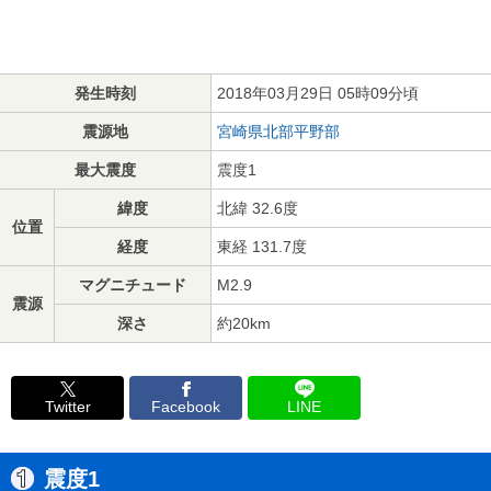
発生時刻
2018年03月29日 05時09分頃
震源地
宮崎県北部平野部
最大震度
震度1
緯度
北緯 32.6度
位置
経度
東経 131.7度
マグニチュード
M2.9
震源
深さ
約20km
Twitter
Facebook
LINE
震度1