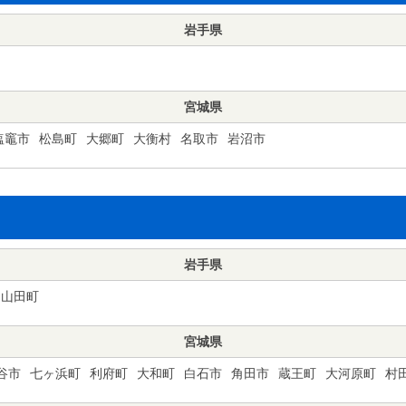
岩手県
宮城県
塩竈市
松島町
大郷町
大衡村
名取市
岩沼市
岩手県
山田町
宮城県
谷市
七ヶ浜町
利府町
大和町
白石市
角田市
蔵王町
大河原町
村