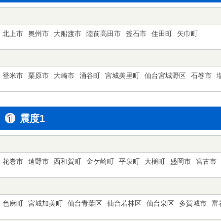
北上市
奥州市
大船渡市
陸前高田市
釜石市
住田町
矢巾町
登米市
栗原市
大崎市
涌谷町
宮城美里町
仙台宮城野区
石巻市
震度1
花巻市
遠野市
西和賀町
金ケ崎町
平泉町
大槌町
盛岡市
宮古市
色麻町
宮城加美町
仙台青葉区
仙台若林区
仙台泉区
多賀城市
富