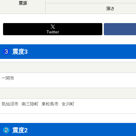
震源
深さ
Twitter
震度3
一関市
気仙沼市
南三陸町
東松島市
女川町
震度2