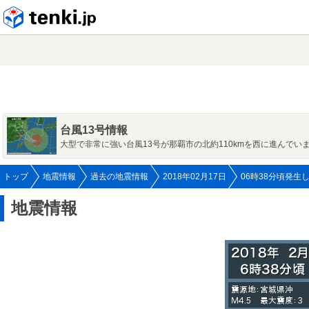
tenki.jp
台風13号情報
大型で非常に強い台風13号が那覇市の北約110kmを西に進んでい
トップ
地震情報
過去の地震情報
2018年02月17日
06時38分頃発生
地震情報