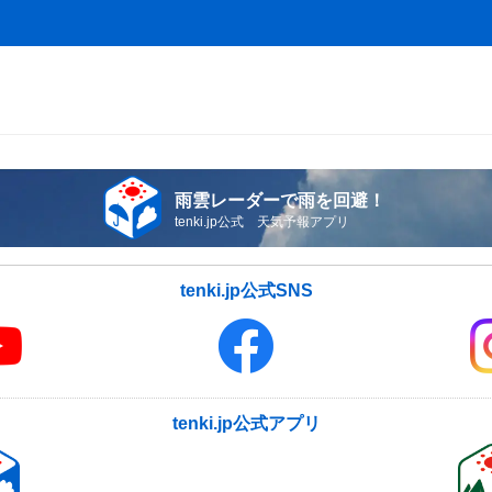
雨雲レーダーで雨を回避！
tenki.jp公式 天気予報アプリ
tenki.jp公式SNS
tenki.jp公式アプリ