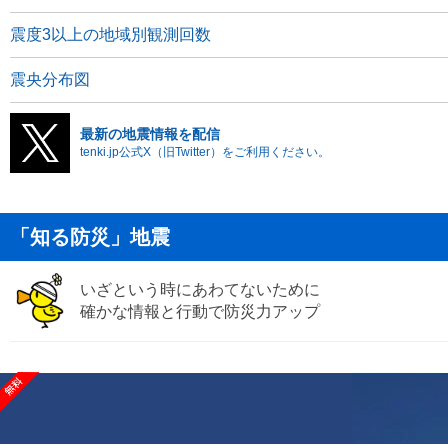
震度3以上の地域別観測回数
震央分布図
最新の地震情報を配信
tenki.jp公式X（旧Twitter）をご利用ください。
「知る防災」地震
いざという時にあわてないために
確かな情報と行動で防災力アップ