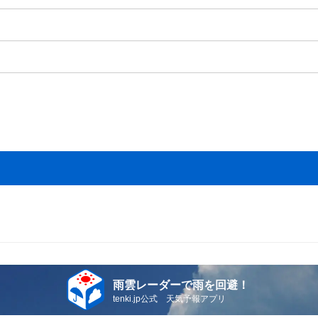
雨雲レーダーで雨を回避！
tenki.jp公式 天気予報アプリ