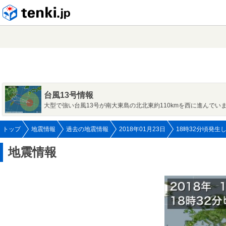
tenki.jp
台風13号情報
大型で強い台風13号が南大東島の北北東約110kmを西に進んでい
トップ
地震情報
過去の地震情報
2018年01月23日
18時32分頃発生
地震情報