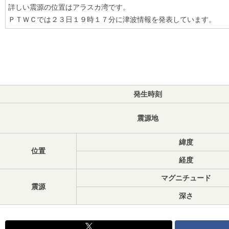
詳しい震源の位置はアラスカ湾です。
ＰＴＷＣでは２３日１９時１７分に津波情報を発表しています。
発生時刻
震源地
緯度
位置
経度
マグニチュード
震源
深さ