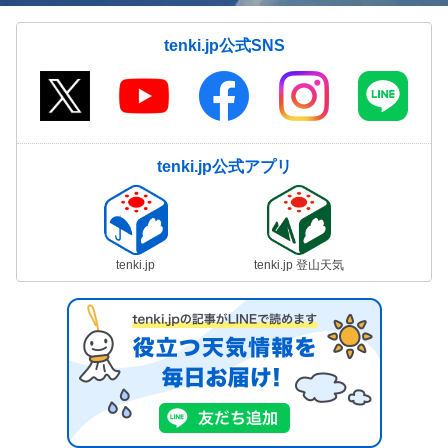
tenki.jp公式SNS
tenki.jp公式アプリ
tenki.jp
tenki.jp 登山天気