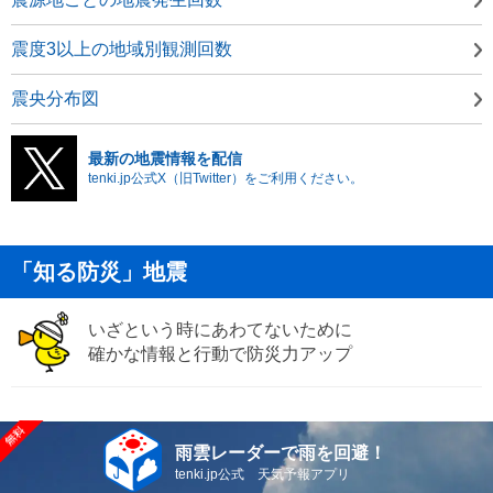
震度3以上の地域別観測回数
震央分布図
最新の地震情報を配信
tenki.jp公式X（旧Twitter）をご利用ください。
「知る防災」地震
いざという時にあわてないために
確かな情報と行動で防災力アップ
雨雲レーダーで雨を回避！
tenki.jp公式 天気予報アプリ