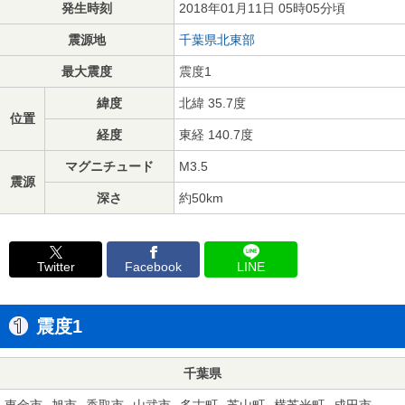
発生時刻
2018年01月11日 05時05分頃
震源地
千葉県北東部
最大震度
震度1
緯度
北緯 35.7度
位置
経度
東経 140.7度
マグニチュード
M3.5
震源
深さ
約50km
Twitter
Facebook
LINE
震度1
千葉県
東金市
旭市
香取市
山武市
多古町
芝山町
横芝光町
成田市