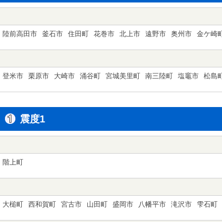
陸前高田市
釜石市
住田町
花巻市
北上市
遠野市
奥州市
金ケ崎
登米市
栗原市
大崎市
涌谷町
宮城美里町
南三陸町
塩竈市
松島
震度1
階上町
大槌町
西和賀町
宮古市
山田町
盛岡市
八幡平市
滝沢市
雫石町