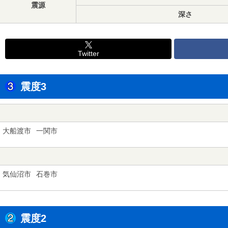
震源
深さ
Twitter
震度3
大船渡市
一関市
気仙沼市
石巻市
震度2