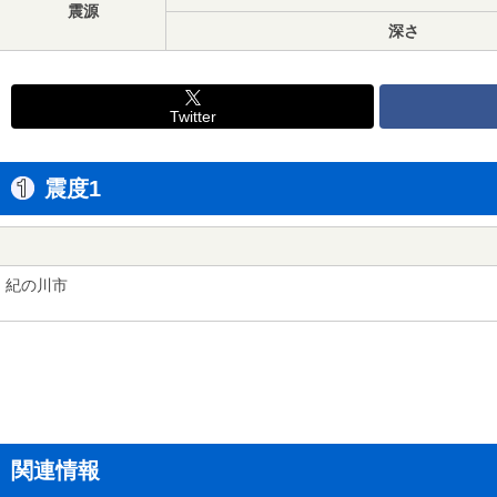
震源
深さ
Twitter
震度1
紀の川市
関連情報