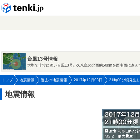
tenki.jp
台風13号情報
大型で非常に強い台風13号が久米島の北西約50kmを西南西に進ん
トップ
地震情報
過去の地震情報
2017年12月03日
21時00分頃発生
地震情報