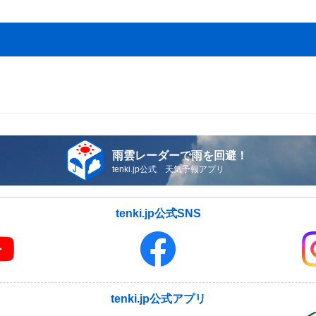
雨雲レーダーで雨を回避！
tenki.jp公式 天気予報アプリ
tenki.jp公式SNS
tenki.jp公式アプリ