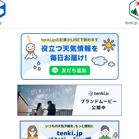
jp
tenki.