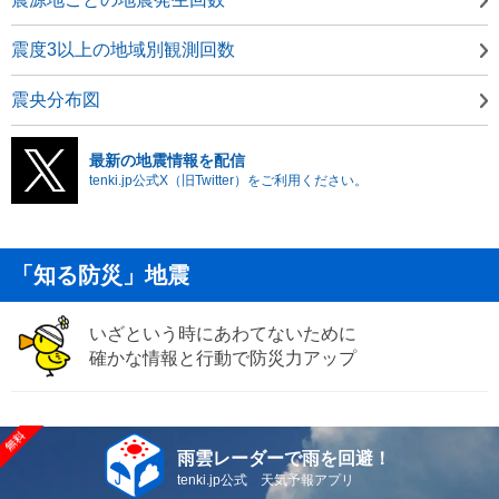
震度3以上の地域別観測回数
震央分布図
最新の地震情報を配信
tenki.jp公式X（旧Twitter）をご利用ください。
「知る防災」地震
いざという時にあわてないために
確かな情報と行動で防災力アップ
雨雲レーダーで雨を回避！
tenki.jp公式 天気予報アプリ