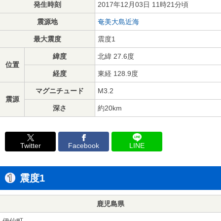
発生時刻
2017年12月03日 11時21分頃
震源地
奄美大島近海
最大震度
震度1
緯度
北緯 27.6度
位置
経度
東経 128.9度
マグニチュード
M3.2
震源
深さ
約20km
Twitter
Facebook
LINE
震度1
鹿児島県
伊仙町