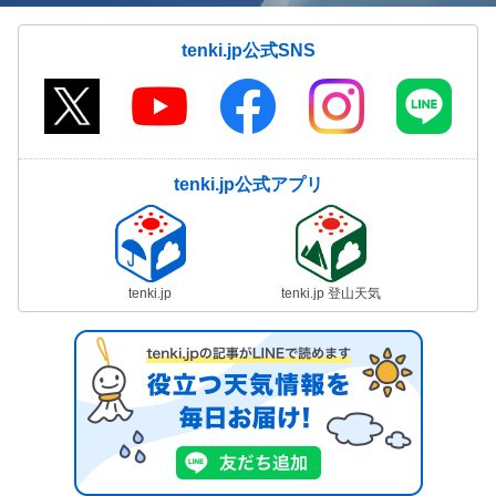
tenki.jp公式SNS
tenki.jp公式アプリ
tenki.jp
tenki.jp 登山天気