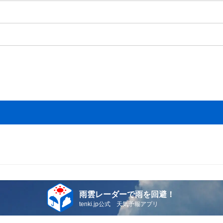
雨雲レーダーで雨を回避！
tenki.jp公式 天気予報アプリ