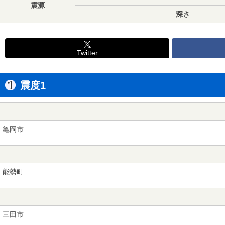
震源
深さ
Twitter
震度1
亀岡市
能勢町
三田市