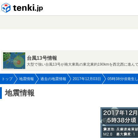
tenki.jp
台風13号情報
大型で強い台風13号が南大東島の東北東約190kmを西北西に進ん
トップ
地震情報
過去の地震情報
2017年12月03日
05時38分頃発生
地震情報