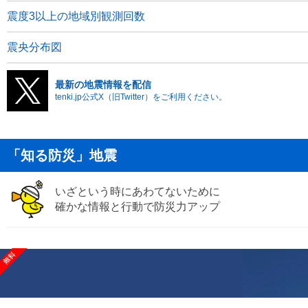
震度3以上の地域別観測回数
震央分布図
最新の地震情報を配信
tenki.jp公式X（旧Twitter）をご利用ください。
「知る防災」地震
いざという時にあわてないために
確かな情報と行動で防災力アップ