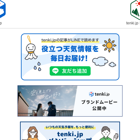
jp
tenki.