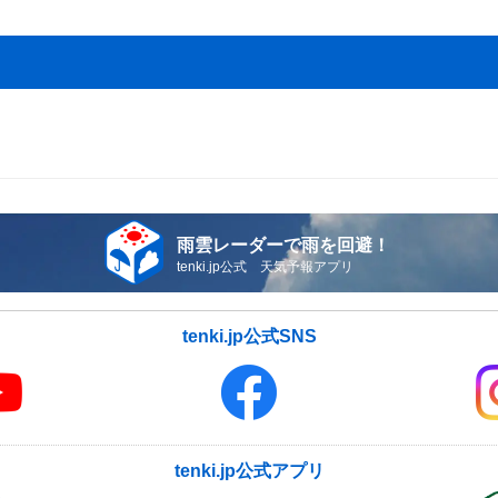
雨雲レーダーで雨を回避！
tenki.jp公式 天気予報アプリ
tenki.jp公式SNS
tenki.jp公式アプリ