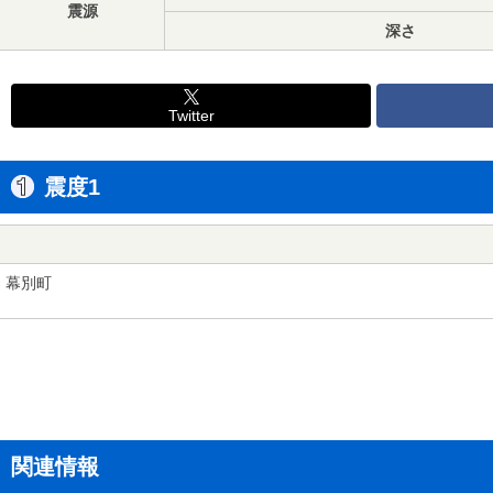
震源
深さ
Twitter
震度1
幕別町
関連情報