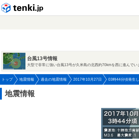
tenki.jp
台風13号情報
大型で非常に強い台風13号が久米島の北西約70kmを西に進んでい
トップ
地震情報
過去の地震情報
2017年10月27日
03時44分頃発生
地震情報