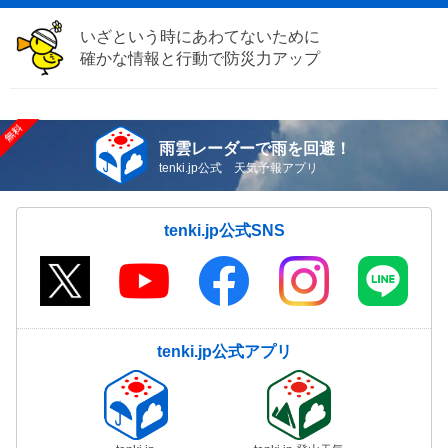
いざという時にあわてないために
確かな情報と行動で防災力アップ
雨雲レーダーで雨を回避！
tenki.jp公式 天気予報アプリ
tenki.jp公式SNS
tenki.jp公式アプリ