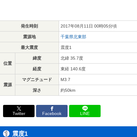
発生時刻
2017年08月11日 00時05分頃
震源地
千葉県北東部
最大震度
震度1
緯度
北緯 35.7度
位置
経度
東経 140.6度
マグニチュード
M3.7
震源
深さ
約50km
Twitter
Facebook
LINE
震度1