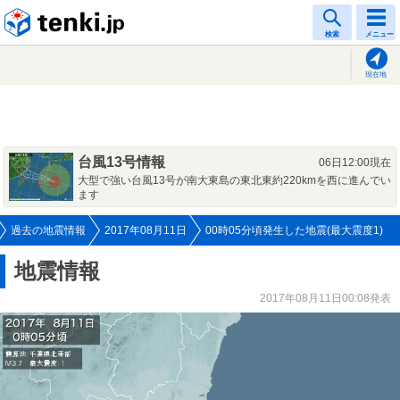
tenki.jp
検索
メニュー
現在地
台風13号情報
06日12:00現在
大型で強い台風13号が南大東島の東北東約220kmを西に進んでい
ます
過去の地震情報
2017年08月11日
00時05分頃発生した地震(最大震度1)
地震情報
2017年08月11日00:08発表