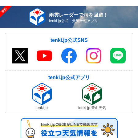
雨雲レーダーで雨を回避！
tenki.jp公式 天気予報アプリ
tenki.jp公式SNS
tenki.jp公式アプリ
tenki.jp
tenki.jp 登山天気