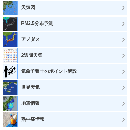
天気図
PM2.5分布予測
アメダス
2週間天気
気象予報士のポイント解説
世界天気
地震情報
熱中症情報