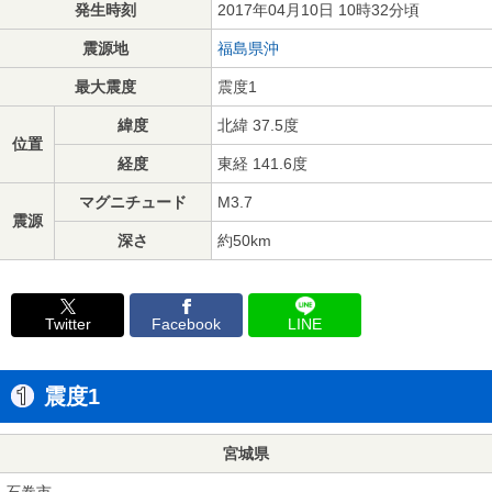
発生時刻
2017年04月10日 10時32分頃
震源地
福島県沖
最大震度
震度1
緯度
北緯 37.5度
位置
経度
東経 141.6度
マグニチュード
M3.7
震源
深さ
約50km
Twitter
Facebook
LINE
震度1
宮城県
石巻市