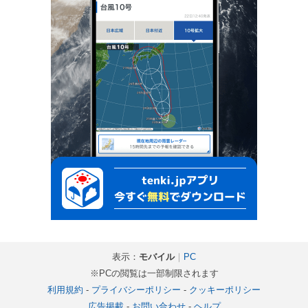
表示：
モバイル
｜
PC
※PCの閲覧は一部制限されます
利用規約
-
プライバシーポリシー
-
クッキーポリシー
広告掲載
-
お問い合わせ
-
ヘルプ