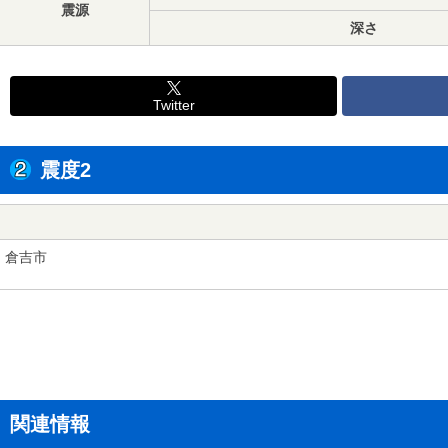
震源
深さ
Twitter
震度2
倉吉市
関連情報