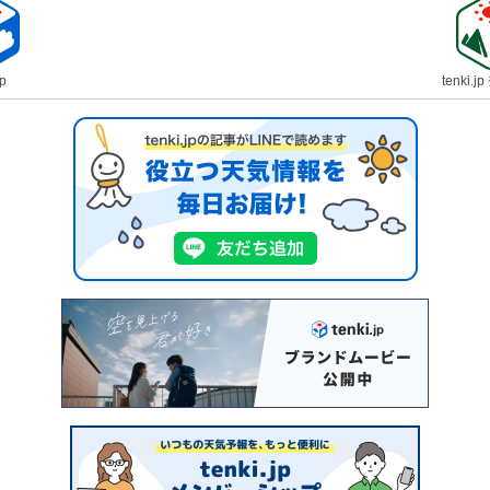
jp
tenki.