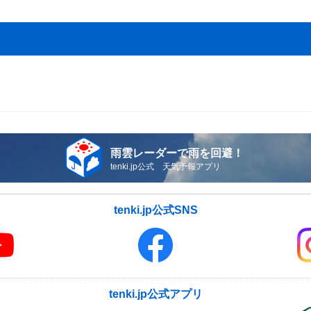
雨雲レーダーで雨を回避！
tenki.jp公式 天気予報アプリ
tenki.jp公式SNS
tenki.jp公式アプリ