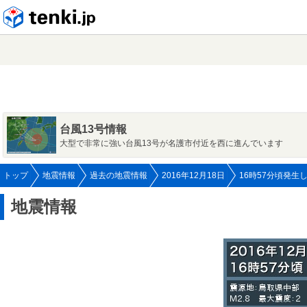
tenki.jp
台風13号情報
大型で非常に強い台風13号が名護市付近を西に進んでいます
トップ
地震情報
過去の地震情報
2016年12月18日
16時57分頃発生
地震情報