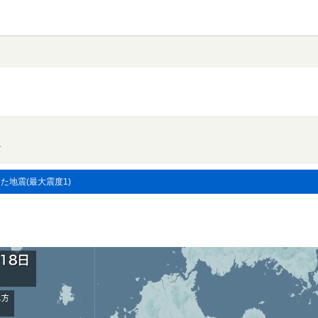
す
した地震(最大震度1)