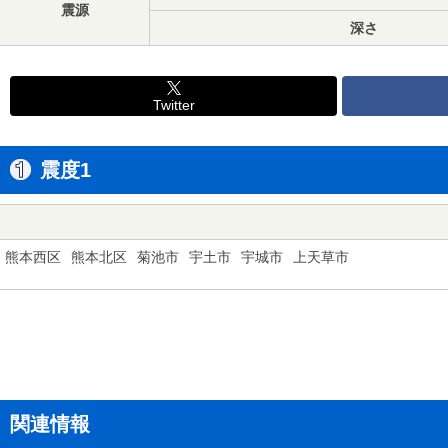
震源
深さ
Twitter
震度1
熊本西区
熊本北区
菊池市
宇土市
宇城市
上天草市
関連情報