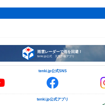
雨雲レーダーで雨を回避！
tenki.jp公式 天気予報アプリ
tenki.jp公式SNS
tenki.jp公式アプリ