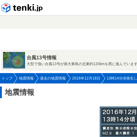
tenki.jp
台風13号情報
大型で強い台風13号が南大東島の北東約120kmを西に進んでいま
トップ
地震情報
過去の地震情報
2016年12月18日
13時14分頃発生
地震情報