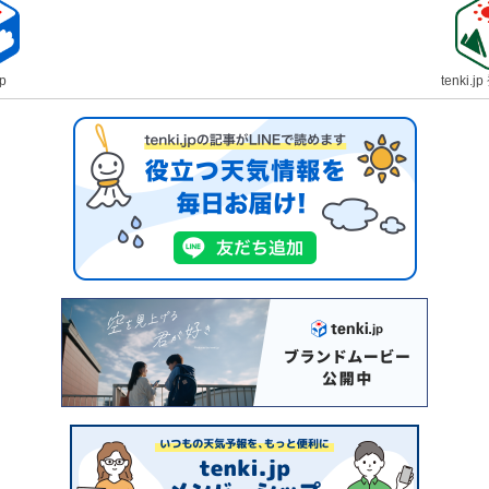
jp
tenki.