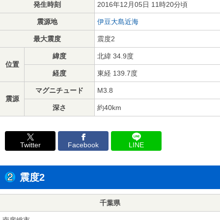
発生時刻
2016年12月05日 11時20分頃
震源地
伊豆大島近海
最大震度
震度2
緯度
北緯 34.9度
位置
経度
東経 139.7度
マグニチュード
M3.8
震源
深さ
約40km
Twitter
Facebook
LINE
震度2
千葉県
南房総市