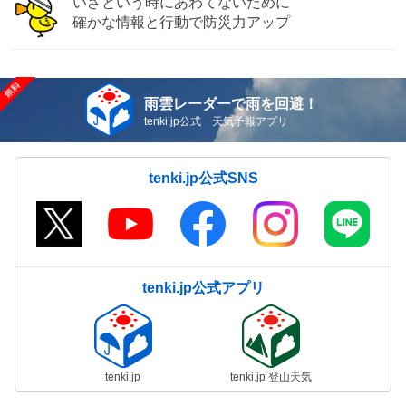
いざという時にあわてないために
確かな情報と行動で防災力アップ
雨雲レーダーで雨を回避！
tenki.jp公式 天気予報アプリ
tenki.jp公式SNS
tenki.jp公式アプリ
tenki.jp
tenki.jp 登山天気