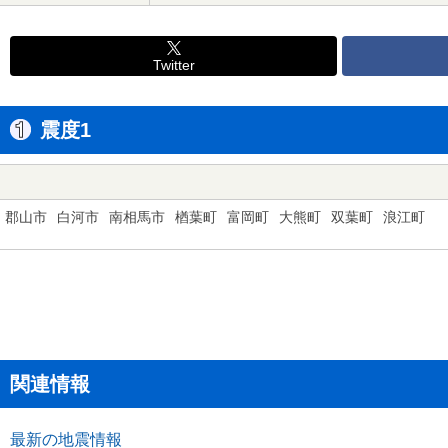
Twitter
震度1
郡山市
白河市
南相馬市
楢葉町
富岡町
大熊町
双葉町
浪江町
関連情報
最新の地震情報