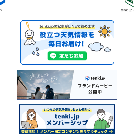
jp
tenki.