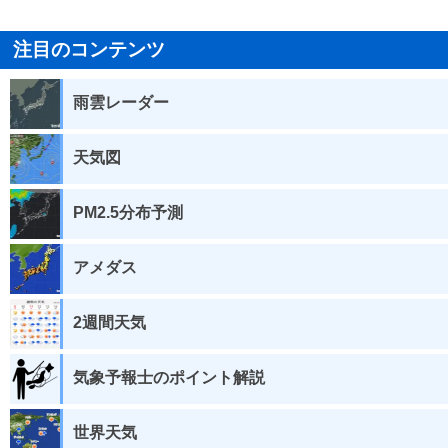
注目のコンテンツ
雨雲レーダー
天気図
PM2.5分布予測
アメダス
2週間天気
気象予報士のポイント解説
世界天気