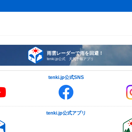
雨雲レーダーで雨を回避！
tenki.jp公式 天気予報アプリ
tenki.jp公式SNS
tenki.jp公式アプリ