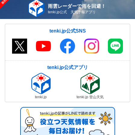
雨雲レーダーで雨を回避！
tenki.jp公式 天気予報アプリ
tenki.jp公式SNS
tenki.jp公式アプリ
tenki.jp
tenki.jp 登山天気