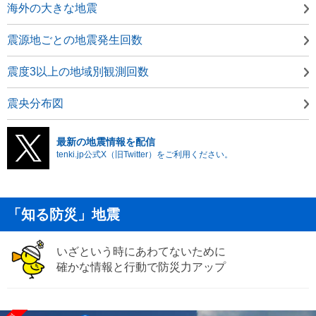
海外の大きな地震
震源地ごとの地震発生回数
震度3以上の地域別観測回数
震央分布図
最新の地震情報を配信
tenki.jp公式X（旧Twitter）をご利用ください。
「知る防災」地震
いざという時にあわてないために
確かな情報と行動で防災力アップ