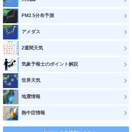
PM2.5分布予測
アメダス
2週間天気
気象予報士のポイント解説
世界天気
地震情報
熱中症情報