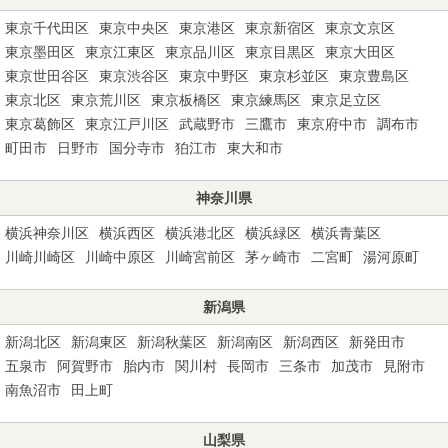
東京千代田区
東京中央区
東京港区
東京新宿区
東京文京区
東京墨田区
東京江東区
東京品川区
東京目黒区
東京大田区
東京世田谷区
東京渋谷区
東京中野区
東京杉並区
東京豊島区
東京北区
東京荒川区
東京板橋区
東京練馬区
東京足立区
東京葛飾区
東京江戸川区
武蔵野市
三鷹市
東京府中市
調布市
町田市
日野市
国分寺市
狛江市
東大和市
神奈川県
横浜神奈川区
横浜西区
横浜港北区
横浜緑区
横浜青葉区
川崎川崎区
川崎中原区
川崎宮前区
茅ヶ崎市
二宮町
湯河原町
新潟県
新潟北区
新潟東区
新潟秋葉区
新潟南区
新潟西区
新発田市
五泉市
阿賀野市
胎内市
関川村
長岡市
三条市
加茂市
見附市
南魚沼市
田上町
山梨県