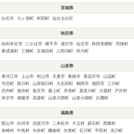
宮城県
白石市
七ヶ宿町
村田町
仙台太白区
秋田県
由利本荘市
にかほ市
横手市
湯沢市
仙北市
秋田美郷町
羽後町
東成瀬村
三種町
五城目町
八郎潟町
井川町
山形県
寒河江市
上山市
村山市
天童市
東根市
尾花沢市
山辺町
河北町
西川町
山形朝日町
大石田町
鶴岡市
酒田市
三川町
庄内町
遊佐町
新庄市
最上町
舟形町
真室川町
大蔵村
戸沢村
米沢市
南陽市
高畠町
山形川西町
山形小国町
白鷹町
福島県
郡山市
白河市
須賀川市
二本松市
大玉村
鏡石町
西郷村
泉崎村
中島村
矢吹町
棚倉町
矢祭町
石川町
平田村
浅川町