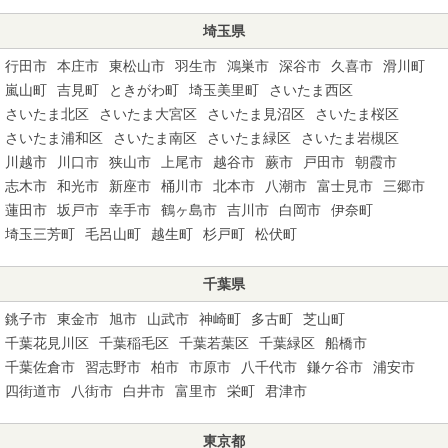
埼玉県
行田市
本庄市
東松山市
羽生市
鴻巣市
深谷市
久喜市
滑川町
嵐山町
吉見町
ときがわ町
埼玉美里町
さいたま西区
さいたま北区
さいたま大宮区
さいたま見沼区
さいたま桜区
さいたま浦和区
さいたま南区
さいたま緑区
さいたま岩槻区
川越市
川口市
狭山市
上尾市
越谷市
蕨市
戸田市
朝霞市
志木市
和光市
新座市
桶川市
北本市
八潮市
富士見市
三郷市
蓮田市
坂戸市
幸手市
鶴ヶ島市
吉川市
白岡市
伊奈町
埼玉三芳町
毛呂山町
越生町
杉戸町
松伏町
千葉県
銚子市
東金市
旭市
山武市
神崎町
多古町
芝山町
千葉花見川区
千葉稲毛区
千葉若葉区
千葉緑区
船橋市
千葉佐倉市
習志野市
柏市
市原市
八千代市
鎌ケ谷市
浦安市
四街道市
八街市
白井市
富里市
栄町
君津市
東京都