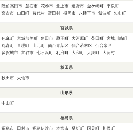
陸前高田市
釜石市
花巻市
北上市
遠野市
金ケ崎町
平泉町
宮古市
山田町
普代村
野田村
盛岡市
八幡平市
紫波町
矢巾町
宮城県
色麻町
宮城加美町
角田市
蔵王町
大河原町
柴田町
宮城川崎町
丸森町
亘理町
山元町
仙台青葉区
仙台若林区
仙台泉区
多賀城市
富谷市
七ヶ浜町
利府町
大和町
大郷町
大衡村
秋田県
秋田市
大仙市
山形県
中山町
福島県
福島市
田村市
福島伊達市
本宮市
桑折町
国見町
川俣町