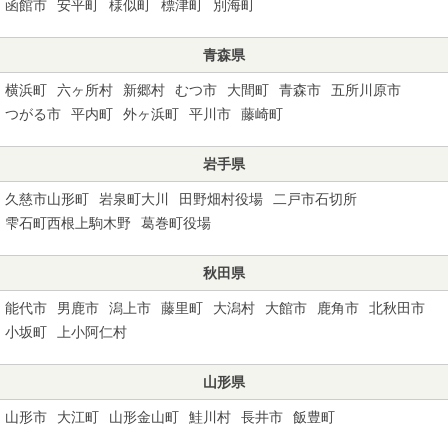
函館市
安平町
様似町
標津町
別海町
青森県
横浜町
六ヶ所村
新郷村
むつ市
大間町
青森市
五所川原市
つがる市
平内町
外ヶ浜町
平川市
藤崎町
岩手県
久慈市山形町
岩泉町大川
田野畑村役場
二戸市石切所
雫石町西根上駒木野
葛巻町役場
秋田県
能代市
男鹿市
潟上市
藤里町
大潟村
大館市
鹿角市
北秋田市
小坂町
上小阿仁村
山形県
山形市
大江町
山形金山町
鮭川村
長井市
飯豊町