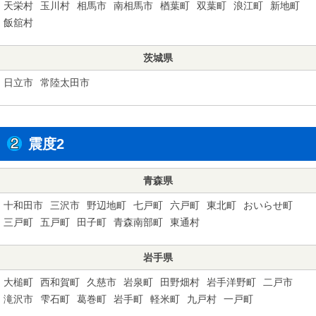
天栄村
玉川村
相馬市
南相馬市
楢葉町
双葉町
浪江町
新地町
飯舘村
茨城県
日立市
常陸太田市
震度2
青森県
十和田市
三沢市
野辺地町
七戸町
六戸町
東北町
おいらせ町
三戸町
五戸町
田子町
青森南部町
東通村
岩手県
大槌町
西和賀町
久慈市
岩泉町
田野畑村
岩手洋野町
二戸市
滝沢市
雫石町
葛巻町
岩手町
軽米町
九戸村
一戸町