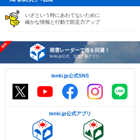
いざという時にあわてないために
確かな情報と行動で防災力アップ
雨雲レーダーで雨を回避！
tenki.jp公式 天気予報アプリ
tenki.jp公式SNS
tenki.jp公式アプリ