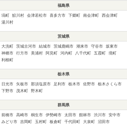
福島県
塙町
鮫川村
会津若松市
喜多方市
下郷町
南会津町
西会津町
湯川村
茨城県
大洗町
茨城古河市
結城市
茨城鹿嶋市
潮来市
守谷市
坂東市
神栖市
行方市
美浦村
阿見町
河内町
八千代町
五霞町
境町
利根町
栃木県
日光市
矢板市
那須塩原市
足利市
栃木市
佐野市
栃木さくら市
下野市
茂木町
野木町
群馬県
前橋市
高崎市
桐生市
伊勢崎市
太田市
館林市
渋川市
安中市
みどり市
吉岡町
玉村町
板倉町
千代田町
大泉町
沼田市