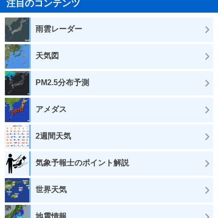
注目のコンテンツ
雨雲レーダー
天気図
PM2.5分布予測
アメダス
2週間天気
気象予報士のポイント解説
世界天気
地震情報