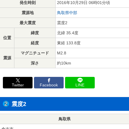
発生時刻
2016年10月29日 06時01分頃
震源地
鳥取県中部
最大震度
震度2
緯度
北緯 35.4度
位置
経度
東経 133.8度
マグニチュード
M2.8
震源
深さ
約10km
Twitter
Facebook
LINE
震度2
鳥取県
倉吉市