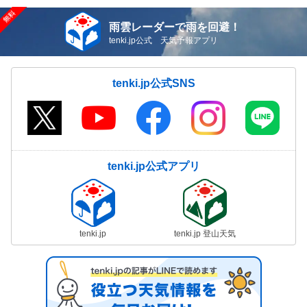
雨雲レーダーで雨を回避！
tenki.jp公式 天気予報アプリ
tenki.jp公式SNS
tenki.jp公式アプリ
tenki.jp
tenki.jp 登山天気