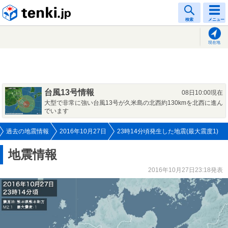
tenki.jp
検索
メニュー
現在地
台風13号情報
08日10:00現在
大型で非常に強い台風13号が久米島の北西約130kmを北西に進ん
でいます
過去の地震情報
2016年10月27日
23時14分頃発生した地震(最大震度1)
地震情報
2016年10月27日23:18発表