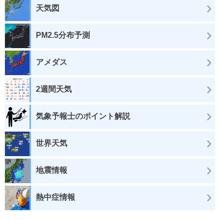
天気図
PM2.5分布予測
アメダス
2週間天気
気象予報士のポイント解説
世界天気
地震情報
熱中症情報