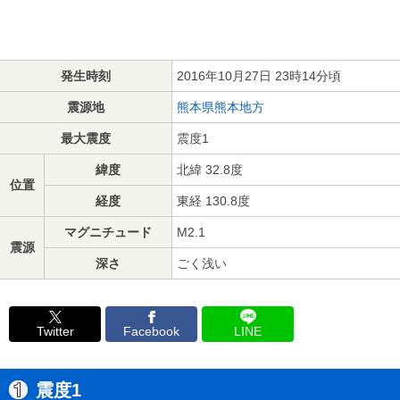
発生時刻
2016年10月27日 23時14分頃
震源地
熊本県熊本地方
最大震度
震度1
緯度
北緯 32.8度
位置
経度
東経 130.8度
マグニチュード
M2.1
震源
深さ
ごく浅い
Twitter
Facebook
LINE
震度1