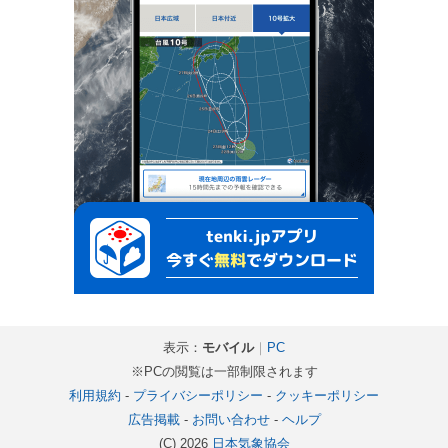
表示：
モバイル
｜
PC
※PCの閲覧は一部制限されます
利用規約
-
プライバシーポリシー
-
クッキーポリシー
広告掲載
-
お問い合わせ
-
ヘルプ
(C) 2026
日本気象協会