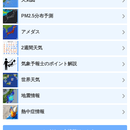
PM2.5分布予測
アメダス
2週間天気
気象予報士のポイント解説
世界天気
地震情報
熱中症情報