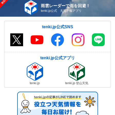
雨雲レーダーで雨を回避！
tenki.jp公式 天気予報アプリ
tenki.jp公式SNS
tenki.jp公式アプリ
tenki.jp
tenki.jp 登山天気