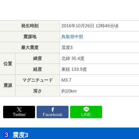
発生時刻
2016年10月26日 12時45分頃
震源地
鳥取県中部
最大震度
震度3
緯度
北緯 35.4度
位置
経度
東経 133.9度
マグニチュード
M3.7
震源
深さ
約10km
Twitter
Facebook
LINE
震度3