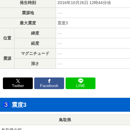
発生時刻
2016年10月26日 12時44分頃
震源地
---
最大震度
震度3
緯度
---
位置
経度
---
マグニチュード
---
震源
深さ
---
Twitter
Facebook
LINE
震度3
鳥取県
鳥取県中部