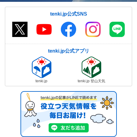
tenki.jp公式SNS
tenki.jp公式アプリ
tenki.jp
tenki.jp 登山天気