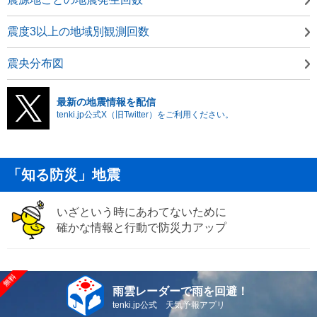
震度3以上の地域別観測回数
震央分布図
最新の地震情報を配信
tenki.jp公式X（旧Twitter）をご利用ください。
「知る防災」地震
いざという時にあわてないために
確かな情報と行動で防災力アップ
雨雲レーダーで雨を回避！
tenki.jp公式 天気予報アプリ