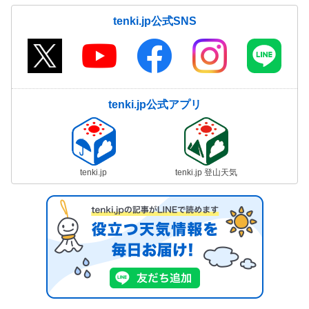
tenki.jp公式SNS
tenki.jp公式アプリ
tenki.jp
tenki.jp 登山天気