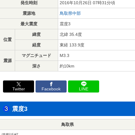
発生時刻
2016年10月26日 07時31分頃
震源地
鳥取県中部
最大震度
震度3
緯度
北緯 35.4度
位置
経度
東経 133.9度
マグニチュード
M3.3
震源
深さ
約10km
Twitter
Facebook
LINE
震度3
鳥取県
湯梨浜町