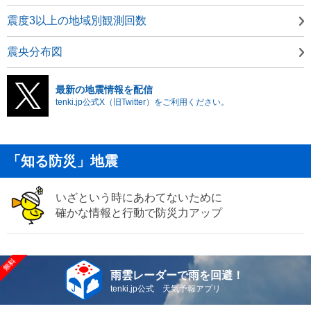
震度3以上の地域別観測回数
震央分布図
最新の地震情報を配信
tenki.jp公式X（旧Twitter）をご利用ください。
「知る防災」地震
いざという時にあわてないために
確かな情報と行動で防災力アップ
雨雲レーダーで雨を回避！
tenki.jp公式 天気予報アプリ