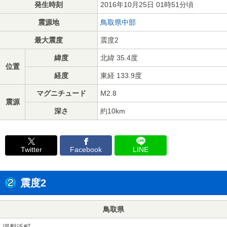
発生時刻
2016年10月25日 01時51分頃
震源地
鳥取県中部
最大震度
震度2
緯度
北緯 35.4度
位置
経度
東経 133.9度
マグニチュード
M2.8
震源
深さ
約10km
Twitter
Facebook
LINE
震度2
鳥取県
湯梨浜町