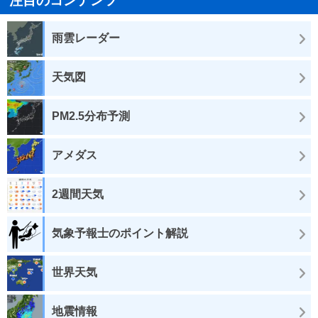
注目のコンテンツ
雨雲レーダー
天気図
PM2.5分布予測
アメダス
2週間天気
気象予報士のポイント解説
世界天気
地震情報