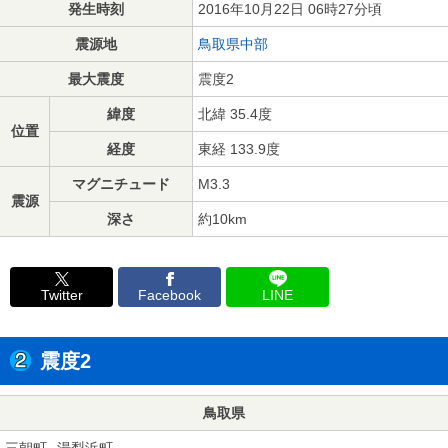
発生時刻
2016年10月22日 06時27分頃
震源地
鳥取県中部
最大震度
震度2
緯度
北緯 35.4度
位置
経度
東経 133.9度
マグニチュード
M3.3
震源
深さ
約10km
Twitter
Facebook
LINE
震度2
鳥取県
三朝町
湯梨浜町