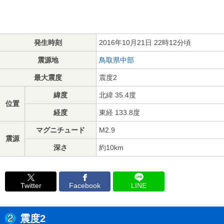
発生時刻
2016年10月21日 22時12分頃
震源地
鳥取県中部
最大震度
震度2
緯度
北緯 35.4度
位置
経度
東経 133.8度
マグニチュード
M2.9
震源
深さ
約10km
Twitter
Facebook
LINE
震度2