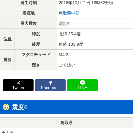
発生時刻
2016年10月21日 16時52分頃
震源地
鳥取県中部
最大震度
震度4
緯度
北緯 35.4度
位置
経度
東経 133.9度
マグニチュード
M4.2
震源
深さ
ごく浅い
Twitter
Facebook
LINE
震度4
鳥取県
倉吉市