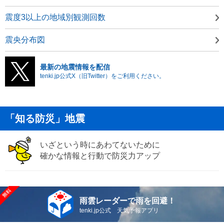
震度3以上の地域別観測回数
震央分布図
最新の地震情報を配信
tenki.jp公式X（旧Twitter）をご利用ください。
「知る防災」地震
いざという時にあわてないために
確かな情報と行動で防災力アップ
雨雲レーダーで雨を回避！
tenki.jp公式 天気予報アプリ