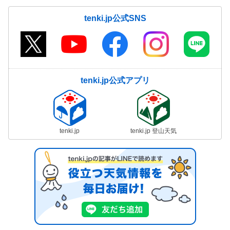
tenki.jp公式SNS
tenki.jp公式アプリ
tenki.jp
tenki.jp 登山天気