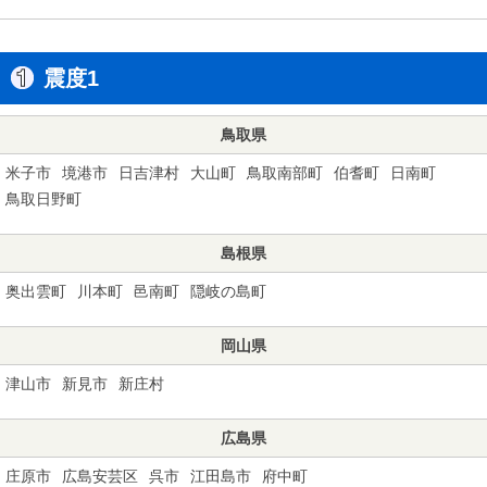
震度1
鳥取県
米子市
境港市
日吉津村
大山町
鳥取南部町
伯耆町
日南町
鳥取日野町
島根県
奥出雲町
川本町
邑南町
隠岐の島町
岡山県
津山市
新見市
新庄村
広島県
庄原市
広島安芸区
呉市
江田島市
府中町