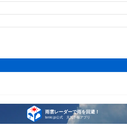
雨雲レーダーで雨を回避！
tenki.jp公式 天気予報アプリ