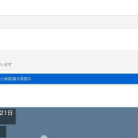
でいます
した地震(最大震度2)