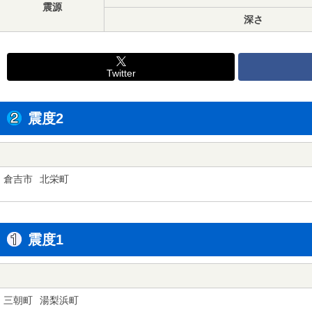
震源
深さ
Twitter
震度2
倉吉市
北栄町
震度1
三朝町
湯梨浜町