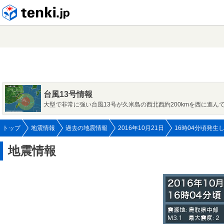
tenki.jp
台風13号情報
大型で非常に強い台風13号が久米島の西北西約200kmを西に進ん
トップ
地震情報
過去の地震情報
2016年10月21日
16時04分頃発生
地震情報