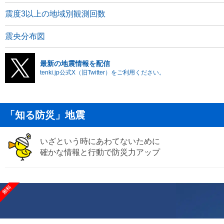
震度3以上の地域別観測回数
震央分布図
最新の地震情報を配信
tenki.jp公式X（旧Twitter）をご利用ください。
「知る防災」地震
いざという時にあわてないために
確かな情報と行動で防災力アップ