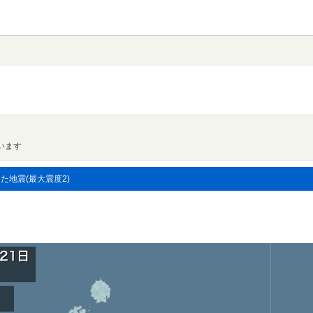
います
した地震(最大震度2)