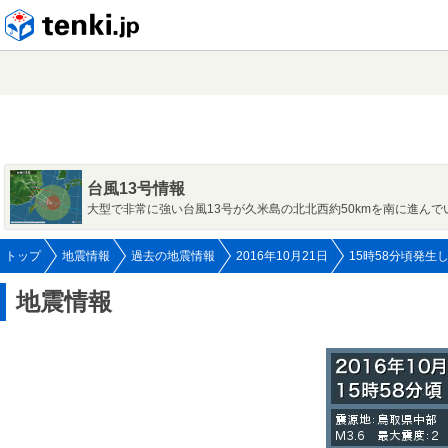
tenki.jp
台風13号情報
大型で非常に強い台風13号が久米島の北北西約50kmを南に進んで
トップ
地震情報
過去の地震情報
2016年10月21日
15時58分頃発生
地震情報