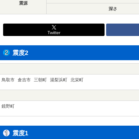
震源
深さ
Twitter
震度2
鳥取市
倉吉市
三朝町
湯梨浜町
北栄町
鏡野町
震度1