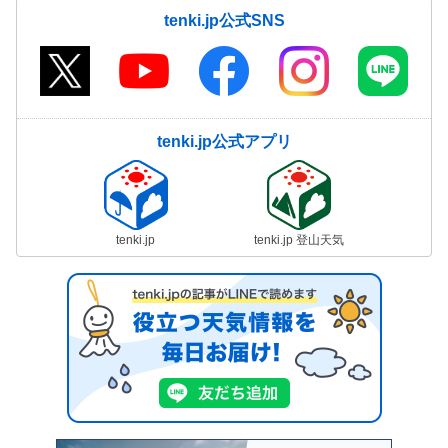
tenki.jp公式SNS
tenki.jp公式アプリ
tenki.jp
tenki.jp 登山天気