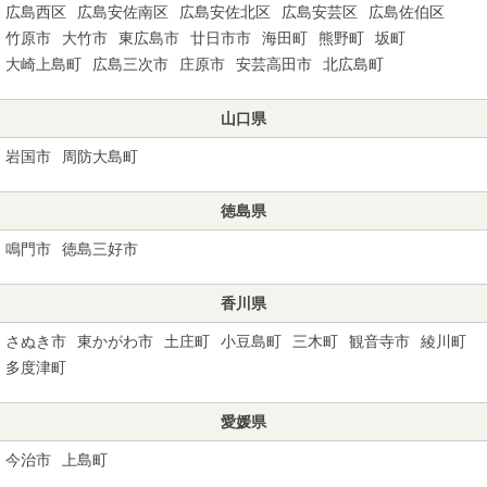
広島西区
広島安佐南区
広島安佐北区
広島安芸区
広島佐伯区
竹原市
大竹市
東広島市
廿日市市
海田町
熊野町
坂町
大崎上島町
広島三次市
庄原市
安芸高田市
北広島町
山口県
岩国市
周防大島町
徳島県
鳴門市
徳島三好市
香川県
さぬき市
東かがわ市
土庄町
小豆島町
三木町
観音寺市
綾川町
多度津町
愛媛県
今治市
上島町