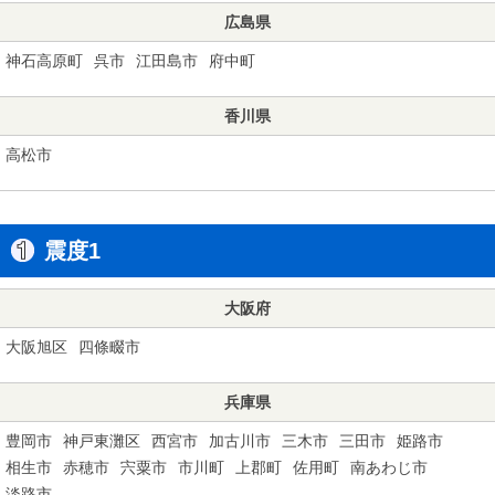
広島県
神石高原町
呉市
江田島市
府中町
香川県
高松市
震度1
大阪府
大阪旭区
四條畷市
兵庫県
豊岡市
神戸東灘区
西宮市
加古川市
三木市
三田市
姫路市
相生市
赤穂市
宍粟市
市川町
上郡町
佐用町
南あわじ市
淡路市