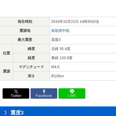
発生時刻
2016年10月21日 14時30分頃
震源地
鳥取県中部
最大震度
震度3
緯度
北緯 35.4度
位置
経度
東経 133.8度
マグニチュード
M4.6
震源
深さ
約10km
Twitter
Facebook
LINE
震度3