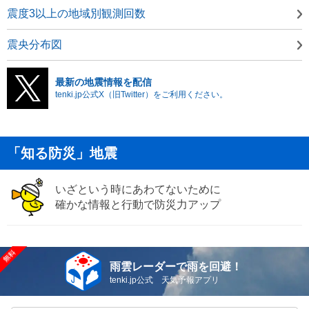
震度3以上の地域別観測回数
震央分布図
最新の地震情報を配信
tenki.jp公式X（旧Twitter）をご利用ください。
「知る防災」地震
いざという時にあわてないために
確かな情報と行動で防災力アップ
雨雲レーダーで雨を回避！
tenki.jp公式 天気予報アプリ