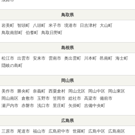
鳥取県
岩美町
智頭町
八頭町
米子市
境港市
日吉津村
大山町
鳥取南部町
伯耆町
鳥取日野町
島根県
松江市
出雲市
安来市
雲南市
奥出雲町
川本町
邑南町
海士町
隠岐の島町
岡山県
美作市
勝央町
奈義町
西粟倉村
岡山北区
岡山中区
岡山東区
岡山南区
倉敷市
玉野市
笠岡市
総社市
高梁市
備前市
瀬戸内市
赤磐市
浅口市
里庄町
矢掛町
吉備中央町
広島県
三原市
尾道市
福山市
広島府中市
世羅町
広島中区
広島南区