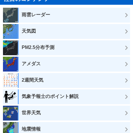
雨雲レーダー
天気図
PM2.5分布予測
アメダス
2週間天気
気象予報士のポイント解説
世界天気
地震情報