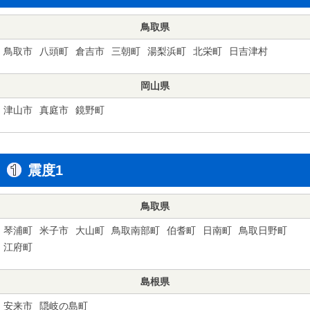
鳥取県
鳥取市
八頭町
倉吉市
三朝町
湯梨浜町
北栄町
日吉津村
岡山県
津山市
真庭市
鏡野町
震度1
鳥取県
琴浦町
米子市
大山町
鳥取南部町
伯耆町
日南町
鳥取日野町
江府町
島根県
安来市
隠岐の島町