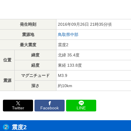
発生時刻
2016年09月26日 21時35分頃
震源地
鳥取県中部
最大震度
震度2
緯度
北緯 35.4度
位置
経度
東経 133.8度
マグニチュード
M3.9
震源
深さ
約10km
Twitter
Facebook
LINE
震度2